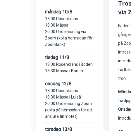
Tros
via 
måndag 10/8
18:00 Rosenkrans
18:30 Mässa
Fader 
20:00 Undervisning via
gånger
Zoom (kolla hemsidan för
på Zoo
Zoomlänk)
intres
tisdag 11/8
introdu
18:00 Rosenkrans i Boden
fortbil
18:30 Mässa i Boden
tron.
onsdag 12/8
18:00 Rosenkrans
Måndag
18:30 Mässa i Luleå
fördju
20:00 Undervisning Zoom
Onsdag
(kolla på hemsidan för att
ansluta till mötet)
introdu
torsdag 13/8