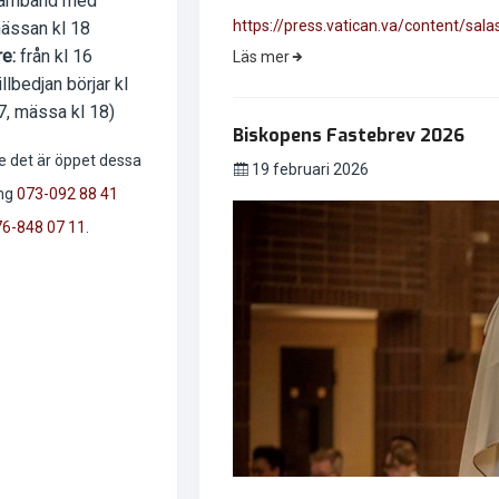
amband med
https://press.vatican.va/content/sa
ässan kl 18
re:
från kl 16
Läs mer
illbedjan börjar kl
7, mässa kl 18)
Biskopens Fastebrev 2026
e det är öppet dessa
19 februari 2026
ing
073-092 88 41
6-848 07 11
.