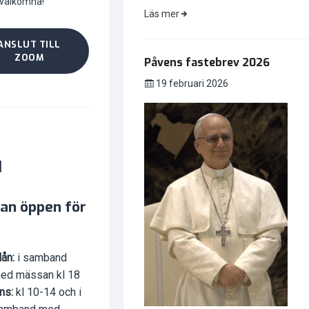
 välkomna!
Läs mer
ANSLUT TILL
ZOOM
Påvens fastebrev 2026
19 februari 2026
an öppen för
ån:
i samband
ed mässan kl 18
ns:
kl 10-14 och i