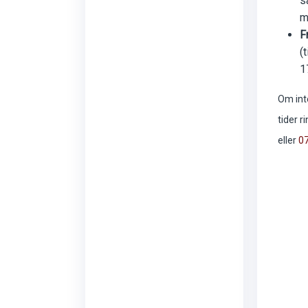
s
m
F
(t
1
Om int
tider r
eller
07