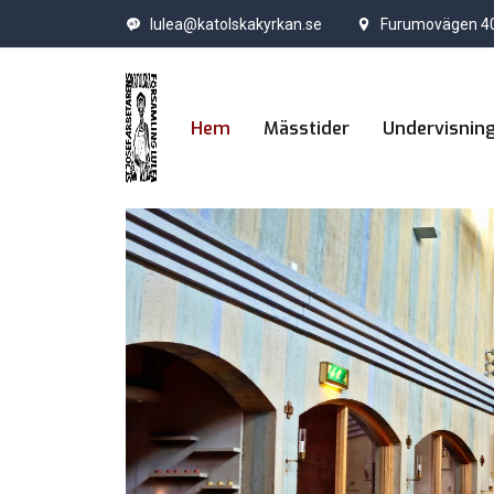
lulea@katolskakyrkan.se
Furumovägen 40
Hem
Mässtider
Undervisnin