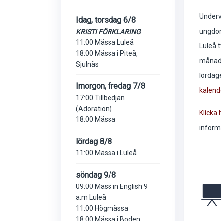
Undervi
Idag, torsdag 6/8
ungdom
KRISTI FÖRKLARING
11:00 Mässa Luleå
Luleå 
18:00 Mässa i Piteå,
månad,
Sjulnäs
lördag
Imorgon, fredag 7/8
kalend
17:00 Tillbedjan
(Adoration)
Klicka 
18:00 Mässa
inform
lördag 8/8
11:00 Mässa i Luleå
söndag 9/8
09:00 Mass in English 9
a.m Luleå
11:00 Högmässa
18:00 Mässa i Boden