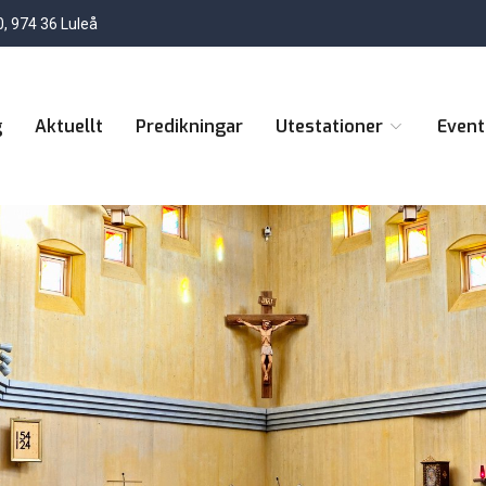
, 974 36 Luleå
g
Aktuellt
Predikningar
Utestationer
Even