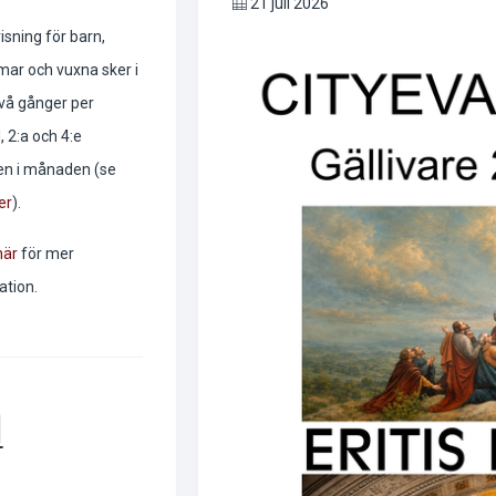
21 juli 2026
sning för barn,
ar och vuxna sker i
två gånger per
 2:a och 4:e
en i månaden (se
er
).
här
för mer
ation.