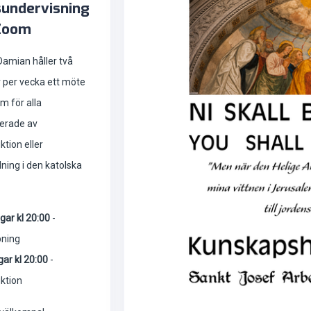
undervisning
Zoom
Damian håller två
 per vecka ett möte
m för alla
serade av
ktion eller
dning i den katolska
ar kl 20:00
-
pning
ar kl 20:00
-
ktion