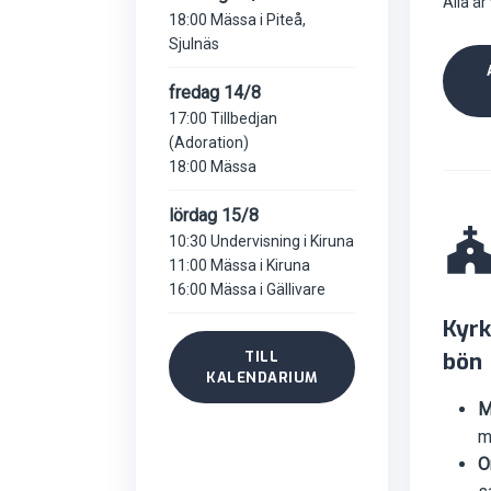
Alla är
18:00 Mässa i Piteå,
Sjulnäs
fredag 14/8
17:00 Tillbedjan
(Adoration)
18:00 Mässa
lördag 15/8
10:30 Undervisning i Kiruna
11:00 Mässa i Kiruna
16:00 Mässa i Gällivare
Kyrk
bön
TILL
KALENDARIUM
M
m
O