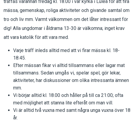
träffas varannan fredag kl. 18.00 i vår kyrka i Luleå för att fira
mässa, gemenskap, roliga aktiviteter och givande samtal om
tro och liv mm. Varmt välkommen om det låter intressant för
dig! Alla ungdomar i åldrarna 13-30 är välkomna; inget krav
att vara katolik för att vara med.
Varje träff inleds alltid med att vi firar mässa kl. 18-
18:45.
Efter mässan fikar vi alltid tillsammans eller lagar mat
tillsammans. Sedan umgås vi, spelar spel, gör lekar,
aktiviteter, har diskussioner om olika intressanta ämnen
mm.
Vi börjar alltid kl. 18.00 och håller på till ca 21:00; ofta
med möjlighet att stanna lite efteråt om man vill.
Vi är alltid två vuxna med samt några unga vuxna över 18
år.