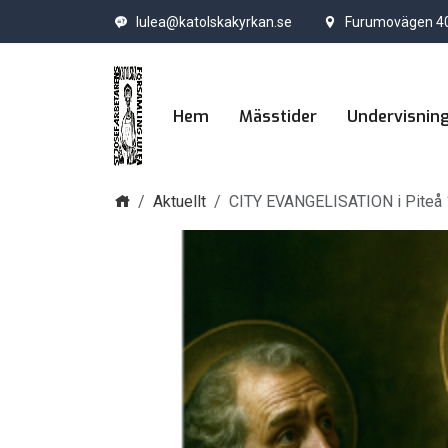
lulea@katolskakyrkan.se
Furumovägen 40
Hem
Mässtider
Undervisnin
Hem
Aktuellt
CITY EVANGELISATION i Piteå 1