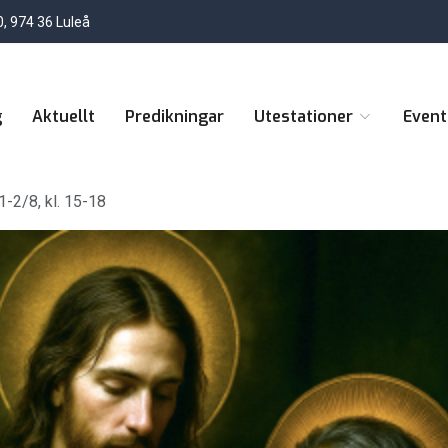
, 974 36 Luleå
g
Aktuellt
Predikningar
Utestationer
Even
-2/8, kl. 15-18