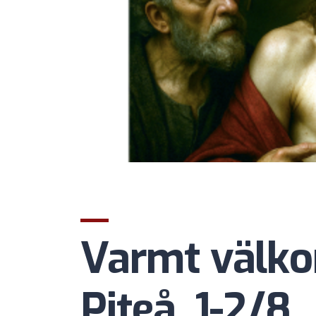
Varmt välko
Piteå, 1-2/8